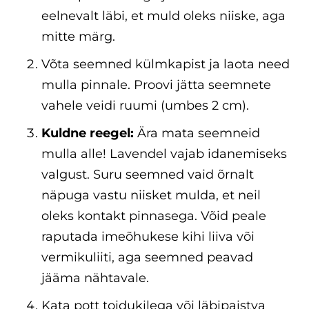
eelnevalt läbi, et muld oleks niiske, aga
mitte märg.
Võta seemned külmkapist ja laota need
mulla pinnale. Proovi jätta seemnete
vahele veidi ruumi (umbes 2 cm).
Kuldne reegel:
Ära mata seemneid
mulla alle! Lavendel vajab idanemiseks
valgust. Suru seemned vaid õrnalt
näpuga vastu niisket mulda, et neil
oleks kontakt pinnasega. Võid peale
raputada imeõhukese kihi liiva või
vermikuliiti, aga seemned peavad
jääma nähtavale.
Kata pott toidukilega või läbipaistva