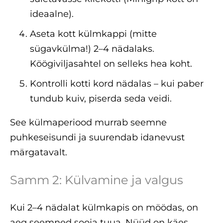
ideaalne).
Aseta kott külmkappi (mitte
sügavkülma!) 2–4 nädalaks.
Köögiviljasahtel on selleks hea koht.
Kontrolli kotti kord nädalas – kui paber
tundub kuiv, piserda seda veidi.
See külmaperiood murrab seemne
puhkeseisundi ja suurendab idanevust
märgatavalt.
Samm 2: Külvamine ja valgus
Kui 2–4 nädalat külmkapis on möödas, on
aeg seemned sooja tuua. Nüüd on käes