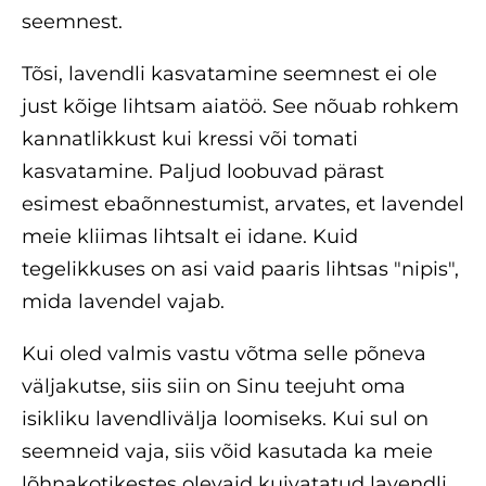
seemnest.
Tõsi, lavendli kasvatamine seemnest ei ole
just kõige lihtsam aiatöö. See nõuab rohkem
kannatlikkust kui kressi või tomati
kasvatamine. Paljud loobuvad pärast
esimest ebaõnnestumist, arvates, et lavendel
meie kliimas lihtsalt ei idane. Kuid
tegelikkuses on asi vaid paaris lihtsas "nipis",
mida lavendel vajab.
Kui oled valmis vastu võtma selle põneva
väljakutse, siis siin on Sinu teejuht oma
isikliku lavendlivälja loomiseks. Kui sul on
seemneid vaja, siis võid kasutada ka meie
lõhnakotikestes olevaid kuivatatud lavendli