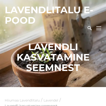
LAVENDLITALU E-
POOD
LAVENDLI
KASVATAMINE
SEEMNEST
/
/
Hiiumaa Lavendlitalu
Lavendel
Lavendli kasvatamine seemnest