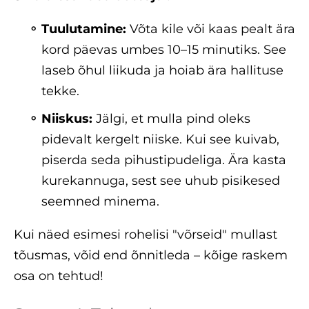
Tuulutamine:
Võta kile või kaas pealt ära
kord päevas umbes 10–15 minutiks. See
laseb õhul liikuda ja hoiab ära hallituse
tekke.
Niiskus:
Jälgi, et mulla pind oleks
pidevalt kergelt niiske. Kui see kuivab,
piserda seda pihustipudeliga. Ära kasta
kurekannuga, sest see uhub pisikesed
seemned minema.
Kui näed esimesi rohelisi "võrseid" mullast
tõusmas, võid end õnnitleda – kõige raskem
osa on tehtud!