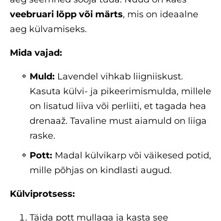
veebruari lõpp või märts
, mis on ideaalne
aeg külvamiseks.
Mida vajad:
Muld:
Lavendel vihkab liigniiskust.
Kasuta külvi- ja pikeerimismulda, millele
on lisatud liiva või perliiti, et tagada hea
drenaaž. Tavaline must aiamuld on liiga
raske.
Pott:
Madal külvikarp või väikesed potid,
mille põhjas on kindlasti augud.
Külviprotsess:
Täida pott mullaga ja kasta see