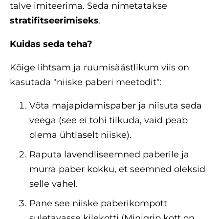
talve imiteerima. Seda nimetatakse
stratifitseerimiseks
.
Kuidas seda teha?
Kõige lihtsam ja ruumisäästlikum viis on
kasutada "niiske paberi meetodit":
Võta majapidamispaber ja niisuta seda
veega (see ei tohi tilkuda, vaid peab
olema ühtlaselt niiske).
Raputa lavendliseemned paberile ja
murra paber kokku, et seemned oleksid
selle vahel.
Pane see niiske paberikompott
suletavasse kilekotti (Minigrip kott on