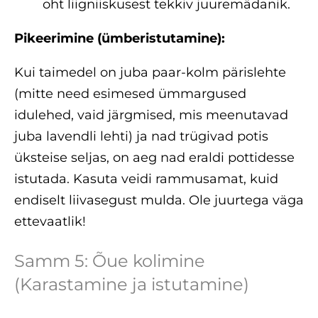
oht liigniiskusest tekkiv juuremädanik.
Pikeerimine (ümberistutamine):
Kui taimedel on juba paar-kolm pärislehte
(mitte need esimesed ümmargused
idulehed, vaid järgmised, mis meenutavad
juba lavendli lehti) ja nad trügivad potis
üksteise seljas, on aeg nad eraldi pottidesse
istutada. Kasuta veidi rammusamat, kuid
endiselt liivasegust mulda. Ole juurtega väga
ettevaatlik!
Samm 5: Õue kolimine
(Karastamine ja istutamine)