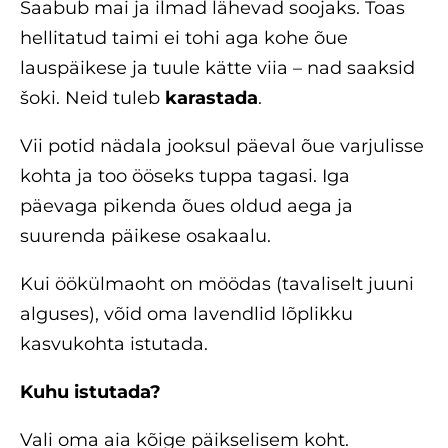
Saabub mai ja ilmad lähevad soojaks. Toas
hellitatud taimi ei tohi aga kohe õue
lauspäikese ja tuule kätte viia – nad saaksid
šoki. Neid tuleb
karastada
.
Vii potid nädala jooksul päeval õue varjulisse
kohta ja too ööseks tuppa tagasi. Iga
päevaga pikenda õues oldud aega ja
suurenda päikese osakaalu.
Kui öökülmaoht on möödas (tavaliselt juuni
alguses), võid oma lavendlid lõplikku
kasvukohta istutada.
Kuhu istutada?
Vali oma aia kõige päikselisem koht.