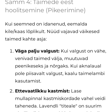
Samm 4: Taimede eest
hoolitsemine (Pikeerimine)
Kui seemned on idanenud, eemalda
kile/kaas lõplikult. Nüüd vajavad väikesed
taimed kahte asja:
Väga palju valgust:
Kui valgust on vähe,
venivad taimed välja, muutuvad
peenikeseks ja nõrgaks. Kui aknalaual
pole piisavalt valgust, kaalu taimelambi
kasutamist.
Ettevaatlikku kastmist:
Lase
mullapinnal kastmiskordade vahel veidi
taheneda. Lavendli "titeale" on suurim