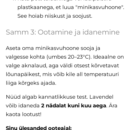
plastkaanega, et luua "minikasvuhoone".
See hoiab niiskust ja soojust.
Samm 3: Ootamine ja idanemine
Aseta oma minikasvuhoone sooja ja
valgesse kohta (umbes 20–23°C). Ideaalne on
valge aknalaud, aga väldi otsest kõrvetavat
lõunapäikest, mis võib kile all temperatuuri
liiga kõrgeks ajada.
Nüüd algab kannatlikkuse test. Lavendel
võib idaneda
2 nädalat kuni kuu aega
. Ära
kaota lootust!
Sinu ülesanded ooteajal: