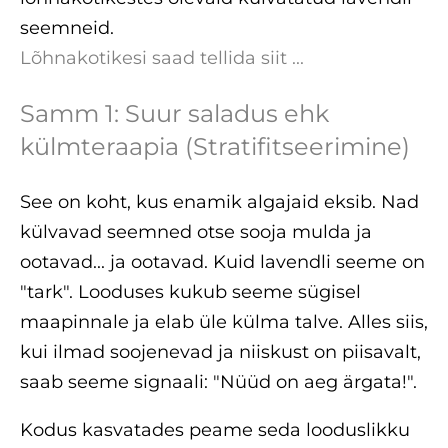
seemneid.
Lõhnakotikesi saad tellida siit ...
Samm 1: Suur saladus ehk
külmteraapia (Stratifitseerimine)
See on koht, kus enamik algajaid eksib. Nad
külvavad seemned otse sooja mulda ja
ootavad... ja ootavad. Kuid lavendli seeme on
"tark". Looduses kukub seeme sügisel
maapinnale ja elab üle külma talve. Alles siis,
kui ilmad soojenevad ja niiskust on piisavalt,
saab seeme signaali: "Nüüd on aeg ärgata!".
Kodus kasvatades peame seda looduslikku