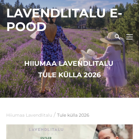
LAVENDLITALU E-
POOD
HIIUMAA LAVENDLITALU
TULE KÜLLA 2026
/
Hiiumaa Lavendlitalu
Tule külla 2026