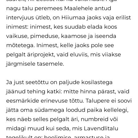
nagu talu peremees Maalehele antud
intervjuus ütleb, on Hiiumaa jaoks vaja erilist
inimest: inimest, kes suudab elada koos
vaikuse, pimeduse, kaamose ja iseenda
mõtetega. Inimest, kelle jaoks pole see
pelgalt äriprojekt, vaid eluviis, mis viiakse
järgmisele tasemele.
Ja just seetõttu on paljude kosilastega
jäänud tehing katki: mitte hinna pärast, vaid
eesmärkide erinevuse tõttu. Talupere ei soovi
jätta oma südamega loodud paika kellelegi,
kes näeb selles pelgalt äri, numbreid või
midagi muud kui seda, mis Lavendlitalu
tegelikult on: hoolimise, armastuse ja