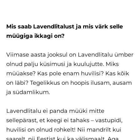
Mis saab Lavendlitalust ja mis värk selle
müügiga ikkagi on?
Viimase aasta jooksul on Lavendlitalu ümber
olnud palju küsimusi ja kuulujutte. Miks
müüakse? Kas pole enam huvilisi? Kas kõik
on läbi? Tegelikkus on hoopis ilusam, ausam
ja südamlikum.
Lavendlitalu ei panda müüki mitte
sellepärast, et keegi ei tahaks – vastupidi,
huvilisi on olnud rohkelt! Nii mandrilt kui
saarelt, nii Eestist kui ka välismaalt. Aga