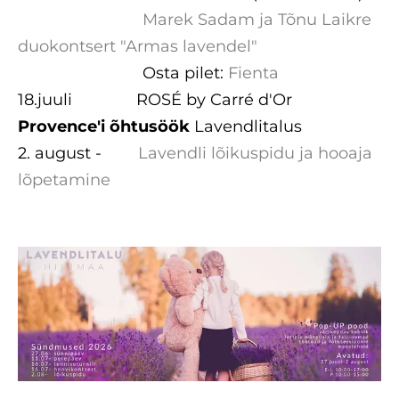
Marek Sadam ja Tõnu Laikre
duokontsert "Armas lavendel"
Osta pilet:
Fienta
18.juuli ROSÉ by Carré d'Or
Provence'i õhtusöök
Lavendlitalus
2. august -
Lavendli lõikuspidu ja hooaja
lõpetamine