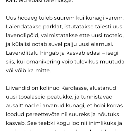
käib elu edasi täie hooga.
Uus hooaeg tuleb suurem kui kunagi varem.
Laiendatakse parklat, istutatakse täiesti uus
lavendlipõld, valmistatakse ette uusi tooteid,
ja külalisi ootab suvel palju uusi elamusi.
Lavendlitalu hingab ja kasvab edasi – isegi
siis, kui omanikering võib tulevikus muutuda
või võib ka mitte.
Liivandid on kolinud Kärdlasse, alustanud
uusi tööalaseid peatükke, ja tunnistavad
ausalt: nad ei arvanud kunagi, et hobi korras
loodud pereettevõte nii suureks ja nõutuks
kasvab. See teebki kogu loo nii inimlikuks ja