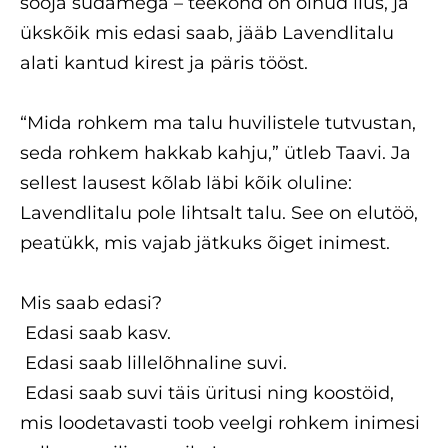
sooja südamega – teekond on olnud ilus, ja
ükskõik mis edasi saab, jääb Lavendlitalu
alati kantud kirest ja päris tööst.
“Mida rohkem ma talu huvilistele tutvustan,
seda rohkem hakkab kahju,” ütleb Taavi. Ja
sellest lausest kõlab läbi kõik oluline:
Lavendlitalu pole lihtsalt talu. See on elutöö,
peatükk, mis vajab jätkuks õiget inimest.
Mis saab edasi?
Edasi saab kasv.
Edasi saab lillelõhnaline suvi.
Edasi saab suvi täis üritusi ning koostöid,
mis loodetavasti toob veelgi rohkem inimesi