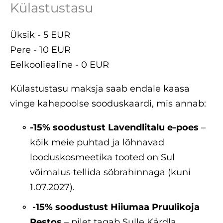
Külastustasu
Üksik - 5 EUR
Pere - 10 EUR
Eelkooliealine - 0 EUR
Külastustasu maksja saab endale kaasa
vinge kahepoolse sooduskaardi, mis annab:
-15% soodustust Lavendlitalu e-poes
–
kõik meie puhtad ja lõhnavad
looduskosmeetika tooted on Sul
võimalus tellida sõbrahinnaga (kuni
1.07.2027).
-15% soodustust Hiiumaa Pruulikoja
Restos
– pilet tagab Sulle Kärdla