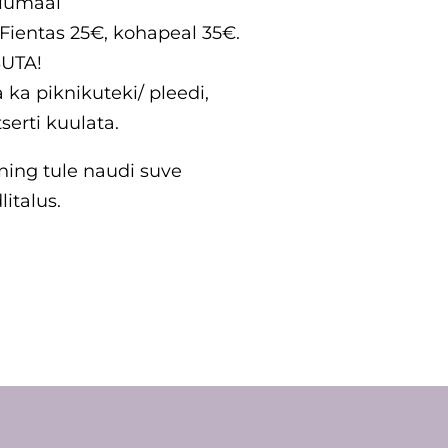
iiumaal
 Fientas 25€, kohapeal 35€.
SUTA!
 ka piknikuteki/ pleedi,
serti kuulata.
ning tule naudi suve
italus.