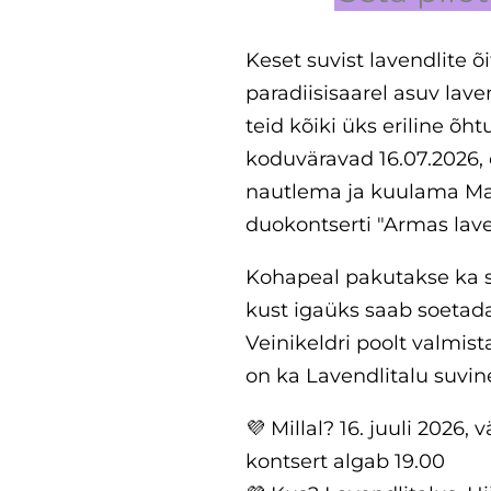
Keset suvist lavendlite õ
paradiisisaarel asuv lave
teid kõiki üks eriline õh
koduväravad 16.07.2026, 
nautlema ja kuulama Ma
duokontserti "Armas lave
Kohapeal pakutakse ka s
kust igaüks saab soetad
Veinikeldri poolt valmist
on ka Lavendlitalu suvi
💜 Millal? 16. juuli 2026,
kontsert algab 19.00