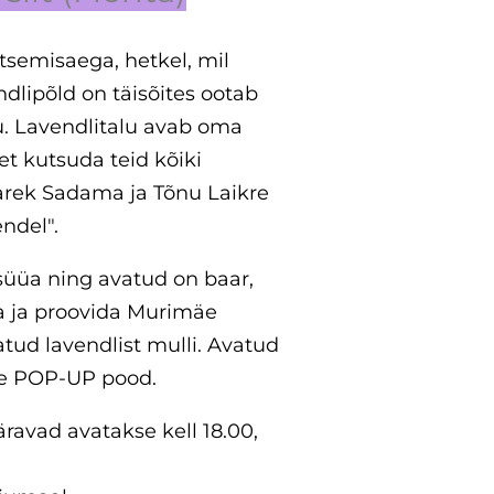
itsemisaega, hetkel, mil
ndlipõld on täisõites ootab
tu. Lavendlitalu avab oma
et kutsuda teid kõiki
rek Sadama ja Tõnu Laikre
ndel".
üüa ning avatud on baar,
a ja proovida Murimäe
atud lavendlist mulli. Avatud
ne POP-UP pood.
 väravad avatakse kell 18.00,