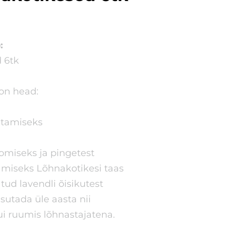
:
d 6tk
on head:
stamiseks
omiseks ja pingetest
amiseks Lõhnakotikesi taas
ud lavendli õisikutest
utada üle aasta nii
i ruumis lõhnastajatena.