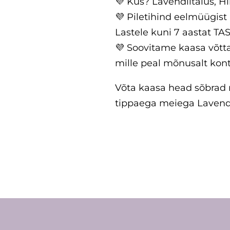
💜 Kus? Lavendlitalus, H
💜 Piletihind eelmüügist
Lastele kuni 7 aastat TA
💜 Soovitame kaasa võtta
mille peal mõnusalt kont
Võta kaasa head sõbrad 
tippaega meiega Lavendl