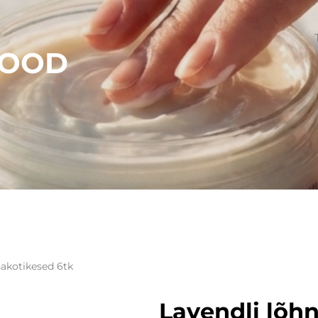
POOD
nakotikesed 6tk
Lavendli lõh