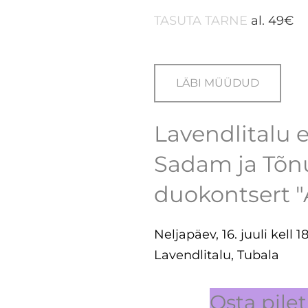
TASUTA TARNE
al. 49€
LÄBI MÜÜDUD
Lavendlitalu e
Sadam ja Tõnu
duokontsert "
Neljapäev, 16. juuli kell 1
Lavendlitalu, Tubala
Osta pilet 