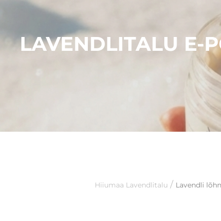
LAVENDLITALU E-
/
Hiiumaa Lavendlitalu
Lavendli lõh