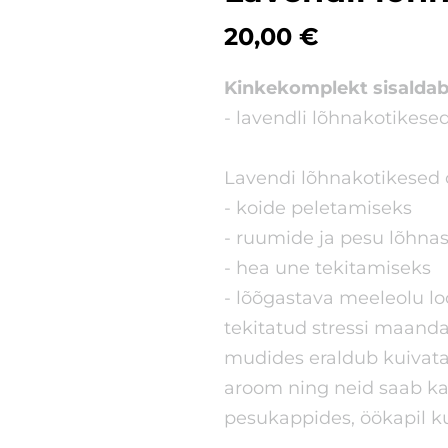
20,00 €
Kinkekomplekt sisaldab
- lavendli lõhnakotikese
Lavendi lõhnakotikesed 
- koide peletamiseks
- ruumide ja pesu lõhna
- hea une tekitamiseks
- lõõgastava meeleolu lo
tekitatud stressi maand
mudides eraldub kuivatat
aroom ning neid saab kas
pesukappides, öökapil ku