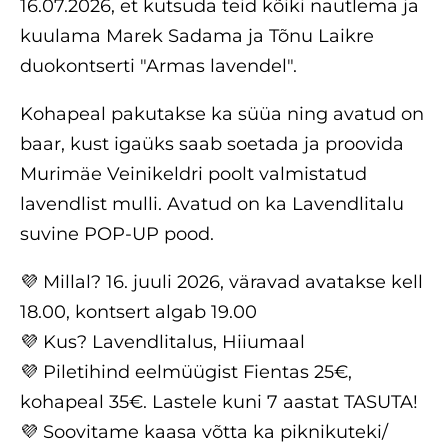
16.07.2026, et kutsuda teid kõiki nautlema ja
kuulama Marek Sadama ja Tõnu Laikre
duokontserti "Armas lavendel".
Kohapeal pakutakse ka süüa ning avatud on
baar, kust igaüks saab soetada ja proovida
Murimäe Veinikeldri poolt valmistatud
lavendlist mulli. Avatud on ka Lavendlitalu
suvine POP-UP pood.
💜 Millal? 16. juuli 2026, väravad avatakse kell
18.00, kontsert algab 19.00
💜 Kus? Lavendlitalus, Hiiumaal
💜 Piletihind eelmüügist Fientas 25€,
kohapeal 35€. Lastele kuni 7 aastat TASUTA!
💜 Soovitame kaasa võtta ka piknikuteki/