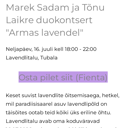
Marek Sadam ja Tõnu
Laikre duokontsert
"Armas lavendel"
Neljapäev, 16. juuli kell 18:00 - 22:00
Lavendlitalu, Tubala
Osta pilet siit (Fienta)
Keset suvist lavendlite õitsemisaega, hetkel,
mil paradiisisaarel asuv lavendlipõld on
täisõites ootab teid kõiki üks eriline õhtu.
Lavendlitalu avab oma koduväravad