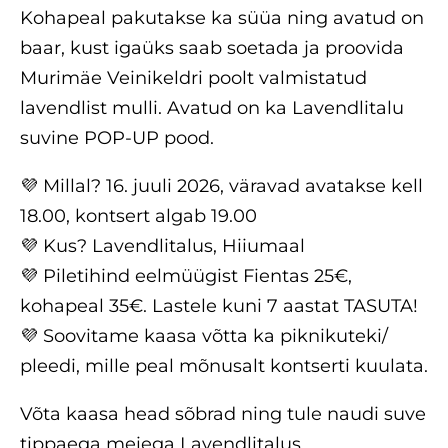
Kohapeal pakutakse ka süüa ning avatud on
baar, kust igaüks saab soetada ja proovida
Murimäe Veinikeldri poolt valmistatud
lavendlist mulli. Avatud on ka Lavendlitalu
suvine POP-UP pood.
💜 Millal? 16. juuli 2026, väravad avatakse kell
18.00, kontsert algab 19.00
💜 Kus? Lavendlitalus, Hiiumaal
💜 Piletihind eelmüügist Fientas 25€,
kohapeal 35€. Lastele kuni 7 aastat TASUTA!
💜 Soovitame kaasa võtta ka piknikuteki/
pleedi, mille peal mõnusalt kontserti kuulata.
Võta kaasa head sõbrad ning tule naudi suve
tippaega meiega Lavendlitalus.