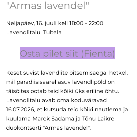
"Armas lavendel"
Neljapäev, 16. juuli kell 18:00 - 22:00
Lavendlitalu, Tubala
Osta pilet siit (Fienta)
Keset suvist lavendlite õitsemisaega, hetkel,
mil paradiisisaarel asuv lavendlipõld on
täisõites ootab teid kõiki üks eriline õhtu.
Lavendlitalu avab oma koduväravad
16.07.2026, et kutsuda teid kõiki nautlema ja
kuulama Marek Sadama ja Tõnu Laikre
duokontserti "Armas lavendel".